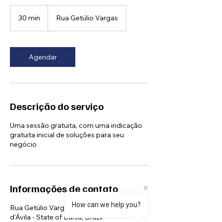
30 min
3
Rua Getúlio Vargas
0
m
i
n
Agendar
Descrição do serviço
Uma sessão gratuita, com uma indicação
gratuita inicial de soluções para seu
negócio
Informações de contato
How can we help you?
Rua Getúlio Vargas, 0266 - Centro, Dias
d'Ávila - State of Bahia, Brazil