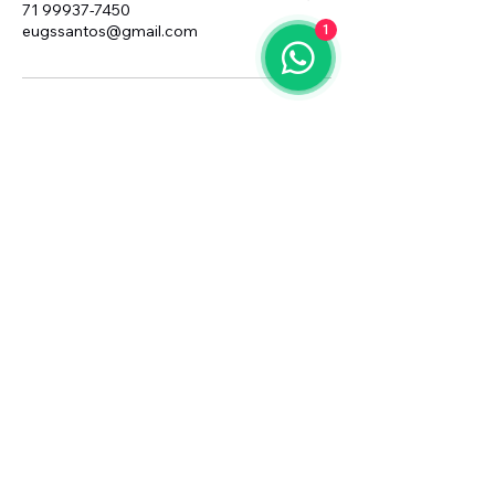
71 99937-7450
eugssantos@gmail.com
1
Consultoria Empresarial
(11) 3456-7890
info@meusite.com
Rua Prates, 194 - Bom Retiro, São
Paulo - SP,
01121-000